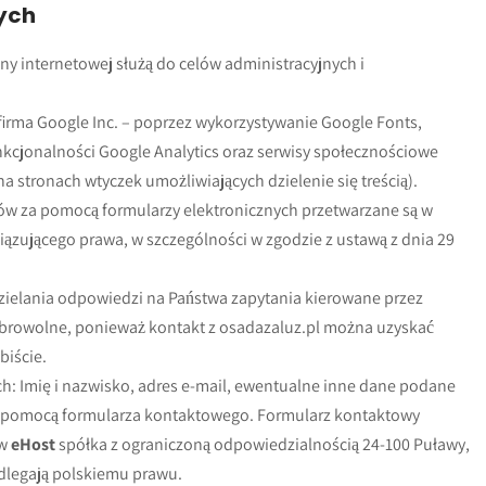
nych
y internetowej służą do celów administracyjnych i
rma Google Inc. – poprzez wykorzystywanie Google Fonts,
nkcjonalności Google Analytics oraz serwisy społecznościowe
na stronach wtyczek umożliwiających dzielenie się treścią).
 za pomocą formularzy elektronicznych przetwarzane są w
zującego prawa, w szczególności w zgodzie z ustawą z dnia 29
ielania odpowiedzi na Państwa zapytania kierowane przez
obrowolne, ponieważ kontakt z osadazaluz.pl można uzyskać
biście.
h: Imię i nazwisko, adres e-mail, ewentualne inne dane podane
za pomocą formularza kontaktowego. Formularz kontaktowy
 w
eHost
spółka z ograniczoną odpowiedzialnością 24-100 Puławy,
odlegają polskiemu prawu.