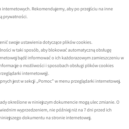
on internetowych. Rekomendujemy, aby po przejściu na inne
ką prywatności.
nić swoje ustawienia dotyczące plików cookies.
lności w taki sposób, aby blokować automatyczną obsługę
ternetowej bądź informować o ich każdorazowym zamieszczeniu w
nformacje o możliwości i sposobach obsługi plików cookies
zeglądarki internetowej).
ępnych jest w sekcji „Pomoc” w menu przeglądarki internetowej.
sady określone w niniejszym dokumencie mogą ulec zmianie. O
iednim wyprzedzeniem, nie później niż na 7 dni przed ich
iniejszego dokumentu na stronie internetowej.