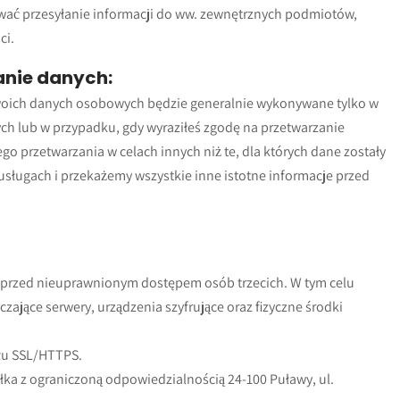
wać przesyłanie informacji do ww. zewnętrznych podmiotów,
ci.
anie danych:
twoich danych osobowych będzie generalnie wykonywane tylko w
h lub w przypadku, gdy wyraziłeś zgodę na przetwarzanie
o przetwarzania w celach innych niż te, dla których dane zostały
usługach i przekażemy wszystkie inne istotne informacje przed
ę przed nieuprawnionym dostępem osób trzecich. W tym celu
czające serwery, urządzenia szyfrujące oraz fizyczne środki
łu SSL/HTTPS.
ka z ograniczoną odpowiedzialnością 24-100 Puławy, ul.