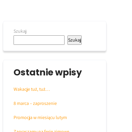
Szukaj
Szukaj
Ostatnie wpisy
Wakacje tuż, tuż…
8 marca – zaproszenie
Promocja w miesiącu lutym
Zapraszamy na ferie zimowe