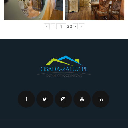
«
‹
z
2
›
»