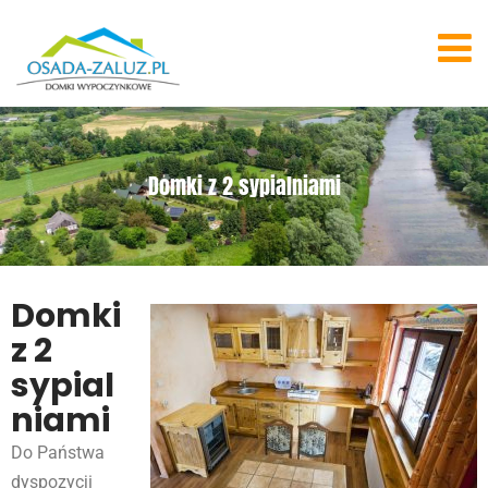
Domki z 2 sypialniami
Domki
z 2
sypial
niami
Do Państwa
dyspozycji