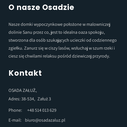
O nasze Osadzie
Nasze domki wypoczynkowe położone w malowniczej
dolinie Sanu przez co, jest to idealna oaza spokoju,
stworzona dla osób szukających ucieczki od codziennego
zgiełku. Zanurz się w ciszy lasów, wsłuchaj w szum rzeki i
ciesz się chwilami relaksu pośród dziewiczej przyrody.
Kontakt
OSADA ZAŁUŻ,
Adres: 38-534,
Załuż 3
Phone:
+48 514 013 629
E-mail:
biuro@osadazaluz.pl