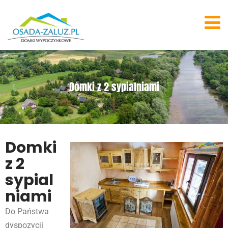
Domki z 2 sypialniami
Domki
z 2
sypial
niami
Do Państwa
dyspozycji