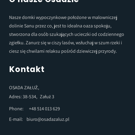
Nasze domki wypoczynkowe położone w malowniczej
dolinie Sanu przez co, jest to idealna oaza spokoju,
stworzona dla osób szukających ucieczki od codziennego
zgiełku. Zanurz się w ciszy lasów, wsłuchaj w szum rzeki i
ciesz się chwilami relaksu pośród dziewiczej przyrody.
Kontakt
OSADA ZAŁUŻ,
Adres: 38-534,
Załuż 3
Phone:
+48 514 013 629
E-mail:
biuro@osadazaluz.pl