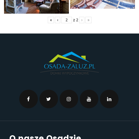
«
‹
z
2
›
»
O nasze Osadzie